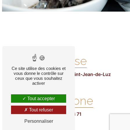
Adresse
Ce site utilise des cookies et
vous donne le contrôle sur
2 Av. Andenia, 64500 Saint-Jean-de-Luz
ceux que vous souhaitez
activer
Téléphone
Tout accepter
Tout refuser
05 59 26 68 71
Personnaliser