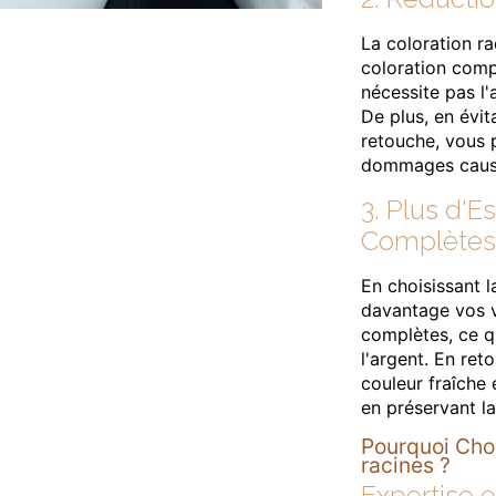
La coloration r
coloration compl
nécessite pas l'
De plus, en évit
retouche, vous 
dommages causés
3. Plus d'
Complètes
En choisissant 
davantage vos vi
complètes, ce q
l'argent. En re
couleur fraîche 
en préservant l
Pourquoi Chois
racines ?
Expertise 