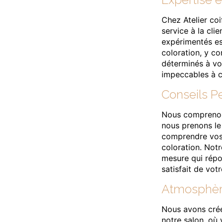
Chez Atelier coi
service à la clie
expérimentés es
coloration, y c
déterminés à vou
impeccables à c
Conseils P
Nous comprenons
nous prenons le
comprendre vos 
coloration. Notr
mesure qui répo
satisfait de vot
Atmosphèr
Nous avons créé
notre salon, où 