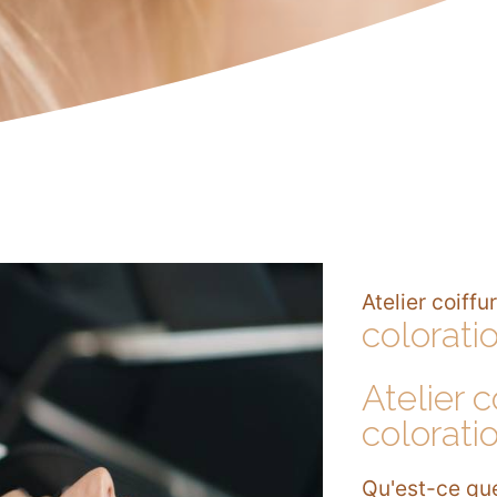
Atelier coiffu
colorati
Atelier c
colorati
Qu'est-ce que