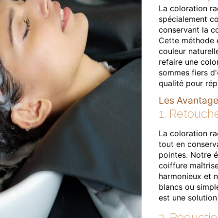
La coloration ra
spécialement co
conservant la co
Cette méthode es
couleur naturel
refaire une colo
sommes fiers d'o
qualité pour ré
Les Avantages
1. Retouche
La coloration ra
tout en conserva
pointes. Notre 
coiffure maîtrise
harmonieux et n
blancs ou simple
est une solution
2. Réducti