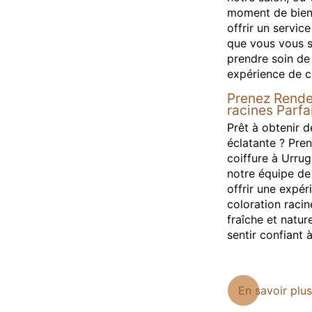
moment de bien-
offrir un service
que vous vous se
prendre soin de
expérience de co
Prenez Rende
racines Parfa
Prêt à obtenir d
éclatante ? Pre
coiffure à Urru
notre équipe de
offrir une expér
coloration racin
fraîche et natur
sentir confiant 
En savoir plus