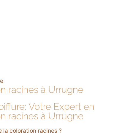
re
on racines à Urrugne
oiffure: Votre Expert en
on racines à Urrugne
 la coloration racines ?