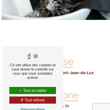
Adresse
Ce site utilise des cookies et
vous donne le contrôle sur
2 Av. Andenia, 64500 Saint-Jean-de-Luz
ceux que vous souhaitez
activer
Tout accepter
Téléphone
Tout refuser
05 59 26 68 71
Personnaliser