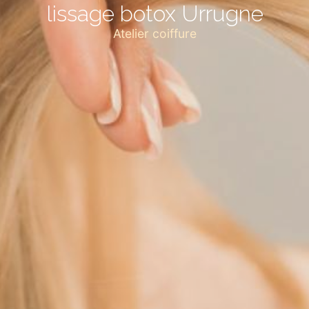
lissage botox Urrugne
Atelier coiffure