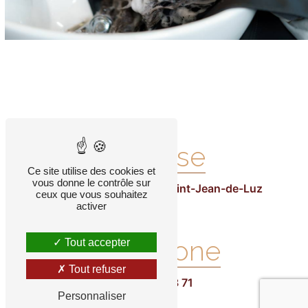
Adresse
Ce site utilise des cookies et
vous donne le contrôle sur
2 Av. Andenia, 64500 Saint-Jean-de-Luz
ceux que vous souhaitez
activer
Téléphone
Tout accepter
Tout refuser
05 59 26 68 71
Personnaliser